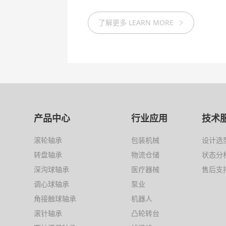
④ 大型带座轴承可以采用分体结构，
安装维护方便
了解更多 LEARN MORE
产品中心
行业应用
技术
滚轮轴承
包装机械
设计选
转盘轴承
物流仓储
状态分
深沟球轴承
医疗器械
售后支
调心球轴承
泵业
角接触球轴承
机器人
滚针轴承
凸轮转台