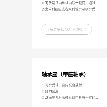
② 可承载径向和轴向联合载荷，通过
多套单列组配或者双列轴承可以承受双
向的轴向载荷。
③ 多套配置的单列轴承和双列轴承具
有较高的刚性。
了解更多 LEARN MORE
④ 高精度的产品保证了轴承的高转速
和良好的运行性能。
轴承座（带座轴承）
① 可承受轴、径向联合载荷
② 结构紧凑
③ 球面座孔对长轴系对中具有一定的
调心功能