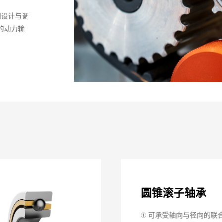
期设计与调
的动力输
圆锥滚子轴承
① 可承受轴向与径向的联