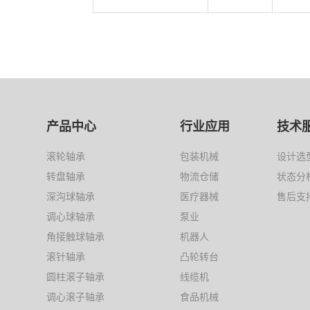
产品中心
行业应用
技术
滚轮轴承
包装机械
设计选
转盘轴承
物流仓储
状态分
深沟球轴承
医疗器械
售后支
调心球轴承
泵业
角接触球轴承
机器人
滚针轴承
凸轮转台
圆柱滚子轴承
线缆机
调心滚子轴承
食品机械