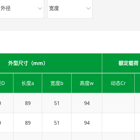
外径
宽度
外型尺寸（mm）
额定载荷
径D
长度a
宽度b
高度w
动态Cr
0
89
51
94
0
89
51
94