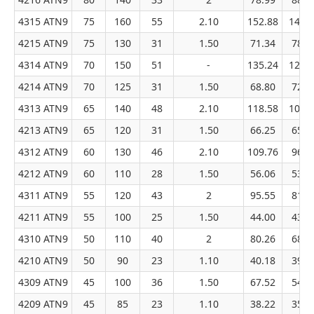
4315 ATN9
75
160
55
2.10
152.88
140.
4215 ATN9
75
130
31
1.50
71.34
78.4
4314 ATN9
70
150
51
-
135.24
122.
4214 ATN9
70
125
31
1.50
68.80
72.0
4313 ATN9
65
140
48
2.10
118.58
103.
4213 ATN9
65
120
31
1.50
66.25
65.6
4312 ATN9
60
130
46
2.10
109.76
96.0
4212 ATN9
60
110
28
1.50
56.06
53.9
4311 ATN9
55
120
43
2
95.55
81.3
4211 ATN9
55
100
25
1.50
44.00
43.1
4310 ATN9
50
110
40
2
80.26
68.1
4210 ATN9
50
90
23
1.10
40.18
39.2
4309 ATN9
45
100
36
1.50
67.52
54.8
4209 ATN9
45
85
23
1.10
38.22
35.2