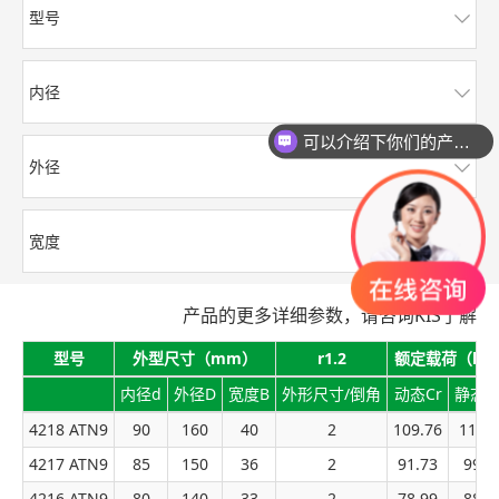
型号
内径
可以介绍下你们的产品么？
外径
宽度
产品的更多详细参数，请咨询KIS了解
型号
外型尺寸（mm）
r1.2
额定载荷（kN
内径d
外径D
宽度B
外形尺寸/倒角
动态Cr
静态C
4218 ATN9
90
160
40
2
109.76
119.
4217 ATN9
85
150
36
2
91.73
99.9
4216 ATN9
80
140
33
2
78.99
88.2