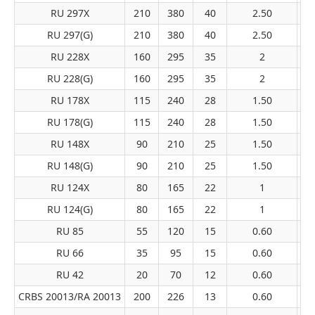
RU 297X
210
380
40
2.50
1
RU 297(G)
210
380
40
2.50
1
RU 228X
160
295
35
2
1
RU 228(G)
160
295
35
2
1
RU 178X
115
240
28
1.50
80
RU 178(G)
115
240
28
1.50
80
RU 148X
90
210
25
1.50
49
RU 148(G)
90
210
25
1.50
49
RU 124X
80
165
22
1
33
RU 124(G)
80
165
22
1
33
RU 85
55
120
15
0.60
20
RU 66
35
95
15
0.60
17
RU 42
20
70
12
0.60
7
CRBS 20013/RA 20013
200
226
13
0.60
22