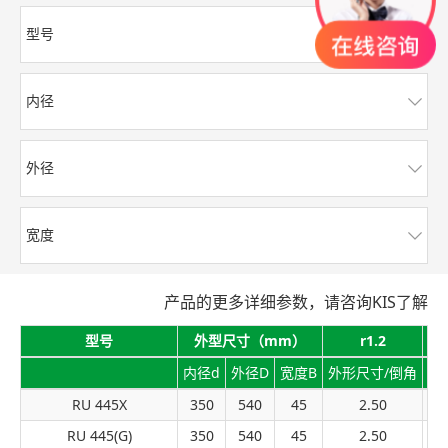
型号
内径
外径
宽度
产品的更多详细参数，请咨询KIS了解
型号
外型尺寸（mm）
r1.2
额
内径d
外径D
宽度B
外形尺寸/倒角
动
RU 445X
350
540
45
2.50
2
RU 445(G)
350
540
45
2.50
2