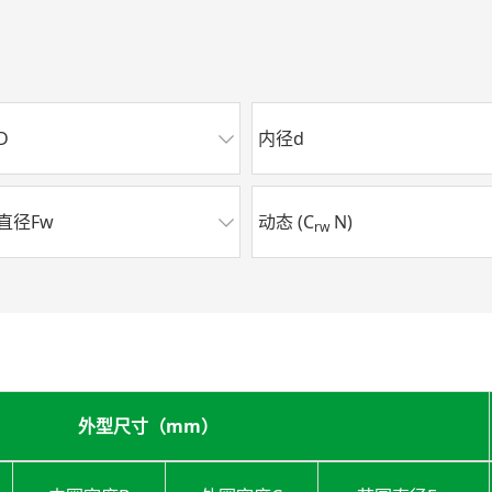
D
内径d
直径Fw
动态 (C
N)
rw
外型尺寸（mm）