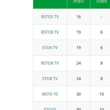
外径D
内径d
RSTO5 TV
16
-
RSTO6 TV
19
6
STO6 TV
19
6
RSTO8 TV
24
8
STO8 TV
24
8
RSTO 10
30
10
STO10
30
10