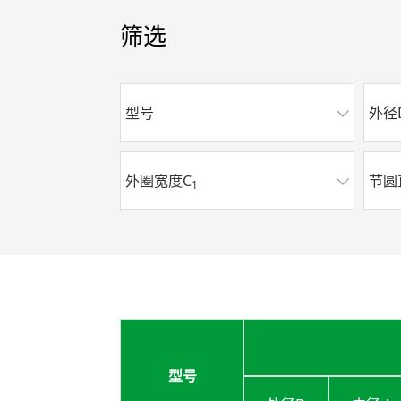
筛选
型号
外径
外圈宽度C
节圆
1
型号