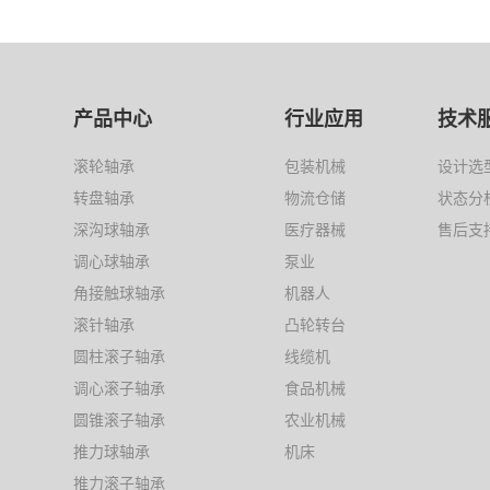
产品中心
行业应用
技术
滚轮轴承
包装机械
设计选
转盘轴承
物流仓储
状态分
深沟球轴承
医疗器械
售后支
调心球轴承
泵业
角接触球轴承
机器人
滚针轴承
凸轮转台
圆柱滚子轴承
线缆机
调心滚子轴承
食品机械
圆锥滚子轴承
农业机械
推力球轴承
机床
推力滚子轴承