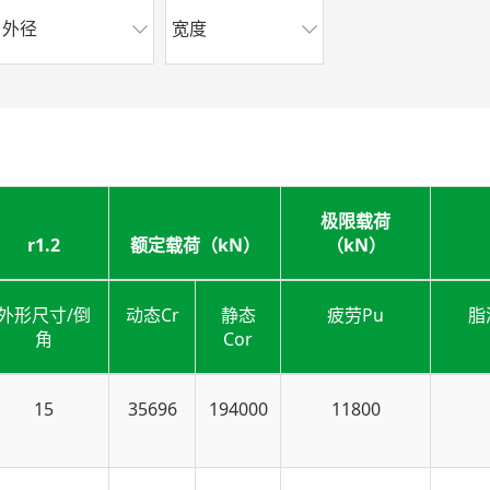
外径
宽度
极限载荷
r1.2
额定载荷（kN）
（kN）
外形尺寸/倒
动态Cr
静态
疲劳Pu
脂
角
Cor
15
35696
194000
11800