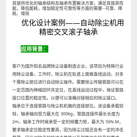
其提供优化的轴承结构及轴承布置解决方案，满足其提高性
--
能，降低能耗，增加稳定性可靠性等方面的需要
可靠、降
耗、增效
优化设计案例——自动除尘机用
精密交叉滚子轴承
应用背景：
客户为国外知名品牌除尘设备制造企业，该项目为特殊行业
用除尘设备，工作时，除尘机在轨道上面做直线运动，对多
个需除尘部位进行自动除尘操作。需要除尘传输管路可以在
一定范围内伸缩回环并定位，在直线运动过程中，保证管路
接口位置的稳定性。以便可以准确对接相应的除尘接口。
轴承位于连接管路与除尘机机箱的连接部位。该设备承载较
轻，轴承轴向受力最大在 300kg，管路连接件最长长度为
2m，轴承工作时候承受一定的倾覆力矩，最大为 50N.M，
要求轴承定位稳定性要高，因为除尘过程还会有一定的冲击