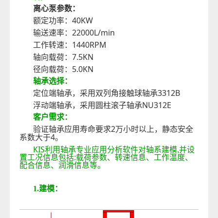
离心泵参数：
40KW
额定功率：
22000L/min
输送速率：
1440RPM
工作转速：
7.5KN
轴向载荷：
5.0KN
径向载荷：
轴承选择：
3312B
定位端轴承，采用双列角接触球轴承
NU312E
浮动端轴承，采用圆柱滚子轴承
客户需求：
2
验证轴承应用寿命要求
万小时以上
，静态安全
4
系数
大于
。
KIS
利用轴承专业应用分析软件对轴系建模
,
并设
置工况信息包括
:
载荷参数、转速信息、工作温度、
配合信息、润滑信息等。
1.建模：