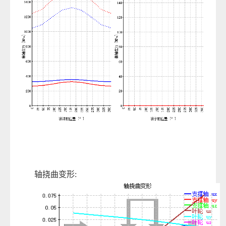
轴挠曲变形: